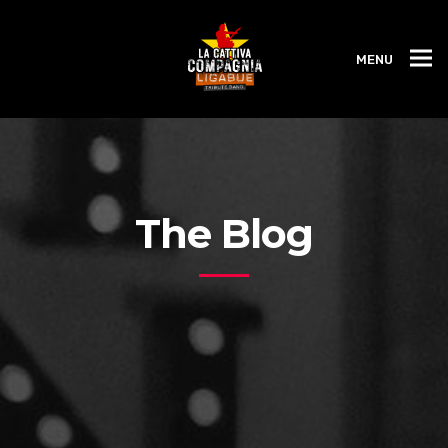
MENU
The Blog